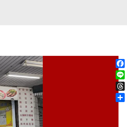
Face
Line
Thre
分
享