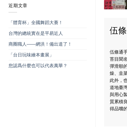
近期文章
「體育杯」全國舞蹈大賽！
伍條
台灣的總統實在是平易近人
商圈職人——網洪！備出道了！
伍條通
「台日玩味繪本畫展」
苔目聞
您認爲什麼也可以代表萬華？
彈滑順
燥、韭
此外，
道地臺
與用心
質累積
得品嚐