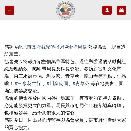
Skip
to
content
感謝
#台北市政府觀光傳播局
#余祥局長
蒞臨協會，親自造
訪萬華。
協會先以簡報介紹整個萬華區特色、過往舉辦過的活動與組
織治理績效，隨即帶局長及科長交流、參訪新富町文化市
場、東三水街巿場、剝皮寮、青草巷、龍山寺等景點，也品
嚐了
#三水花生行
、
#川業肉圓
、
#青草茶
等在地美食，圓
滿完成參訪交流。
協會的使命在於向國內外推廣萬華，有市府的支持與協助，
必定能發揮更大的力量。局長與市府同仁全程都認真聆聽，
也積極參與，給予我們很大的信心。
感謝今日一同出席的理監事與協會成員，讓市府也看到大家
的齊心協力。