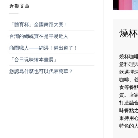
近期文章
「體育杯」全國舞蹈大賽！
燒杯
台灣的總統實在是平易近人
商圈職人——網洪！備出道了！
燒杯咖
「台日玩味繪本畫展」
意料理
您認爲什麼也可以代表萬華？
飲選擇
咖啡、
食等餐
質。店
打造融
味餐點
秉持用
特色的