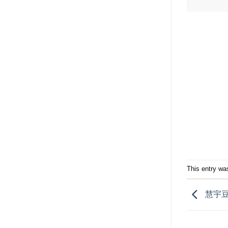
This entry wa
慧宇