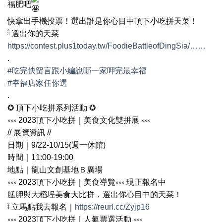
福肥吧
快拿出手機投票！選出誰是你心目中頂下小吃拼天菜！
𓏬 選出你的天菜
https://contest.plus1today.tw/FoodieBattleofDingSia/……
.
#吃完快留言跟小編說哪一家呷完最幸福
#幸福店家任你選
.
✪ 頂下小吃拼系列活動 ✪
༝༝༝ 2023頂下小吃拼｜美食文化雙拼展 ༝༝༝
// 展覽資訊 //
日期｜9/22-10/15(週一休館)
時間｜11:00-19:00
地點｜龍山文創基地Ｂ廣場
༝༝༝ 2023頂下小吃拼｜美食導覽༝༝༝ 現正報名中
艋舺與大稻埕美食大比拼，選出你心目中的天菜！
𓏬 立馬點我去報名｜
https://reurl.cc/Zyjp16
༝༝༝ 2023頂下小吃拼｜人氣票選活動 ༝༝༝