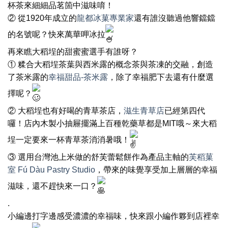
杯茶來細細品茗箇中滋味唷！
② 從1920年成立的
龍都冰菓專業家
還有誰沒聽過他響鐺鐺
的名號呢？快來萬華呷冰拉
再來瞧大稻埕的甜蜜蜜選手有誰呀？
① 糅合大稻埕茶葉與西米露的概念茶與茶凍的交融，創造
了茶米露的
幸福甜品-茶米露
，除了幸福肥下去還有什麼選
擇呢？
② 大稻埕也有好喝的青草茶店，
滋生青草店
已經第四代
囉！店內木製小抽屜擺滿上百種乾藥草都是MIT哦～來大稻
埕一定要來一杯青草茶消消暑哦！
③ 選用台灣池上米做的舒芙蕾鬆餅作為產品主軸的
芙稻菓
室 Fú Dàu Pastry Studio
，帶來的味覺享受加上層層的幸福
滋味，還不趕快來一口？
.
小編邊打字邊感受濃濃的幸福味，快來跟小編作夥到店裡幸