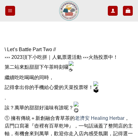
Skip
to
content
\ Let’s Battle Part Two //
༝༝༝ 2023頂下小吃拼｜人氣票選活動 ༝༝༝火熱投票中！
第二站來點甜甜下午茶時刻囉
繼續吃吃喝喝的同時，
記得拿出你的手機給心愛的天菜投票呀！
.
誒？萬華的甜甜好滋味有誰呢？
① 擁有傳統＋新創融合青草茶的
老濟安 Healing Herbar
，
店門口寫著『壺裡有百草乾坤』，一句話涵蓋了整間店的主
軸，有機會來到萬華，歡迎你走入店內感受氛圍，記得選一