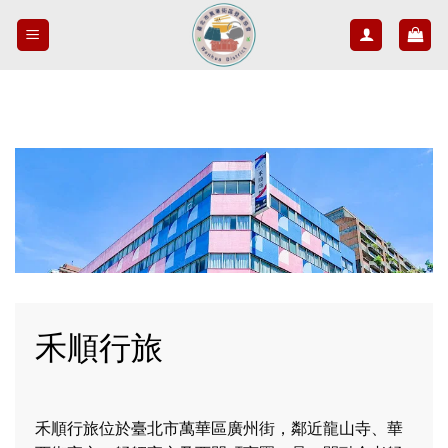
Skip
to
content
禾順行旅
禾順行旅位於臺北市萬華區廣州街，鄰近龍山寺、華