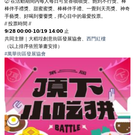
② 在活動期間內每人每日可至香噴噴獎、飽到不行獎、棒
棒伴手禮獎、甜蜜蜜獎、棒棒伴手禮、一覺到天亮獎、神奇
手藝獎、好喝到嫑嫑獎，擇心目中的最愛投票。
// 投票時間 //
𝟵/𝟮𝟴 𝟬𝟬:𝟬𝟬-𝟭𝟬/𝟭𝟵 𝟭𝟰:𝟬𝟬 止
共同主辦｜大稻埕創意街區發展協會、
西門紅樓
（以上排序依照筆畫安排）
#萬華街區發展協會