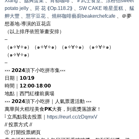
Xiang
、
協興蛋業
、
肯都咖啡
、
＃武士食堂
、
涼粉伯sweet
potato jelly
、
菸 花 ⟪Op.118.2⟫
、
SW CAKE 唯星蛋糕
、
艋
舺大豐
、
慧宇豆花
、
燒杯咖啡藝廚beakerchefcafe
、＠夢
想基地-導演的豆花店
（以上排序依照筆畫安排）
–
（๑✧∀✧๑）（๑✧∀✧๑）（๑✧∀✧๑）（๑✧∀✧๑）
（๑✧∀✧๑）
–
༝༝༝ 𝟮𝟬𝟮𝟰頂下小吃拼市集༝༝༝
日期｜𝟭𝟬/𝟭𝟵
時間｜𝟭𝟮:𝟬𝟬-𝟭𝟴:𝟬𝟬
地點｜西門紅樓前廣場
༝༝༝ 𝟮𝟬𝟮𝟰頂下小吃拼｜人氣票選活動 ༝༝༝
萬華與大稻埕美食𝗣𝗞大賽，到底獎落誰家！
𓏬 立馬點我去投票｜
https://reurl.cc/zDqmxV
// 投票方式 //
① 打開投票網頁