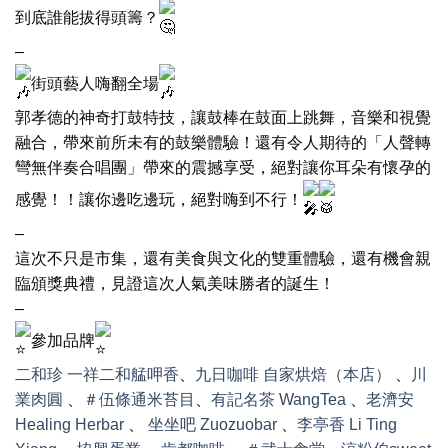
到底誰能拔得頭籌？
–
街頭藝人嗨翻全場
郭孝德的神奇打鼓特技，讓鼓棒在鼓面上跳舞，音樂和視覺
融合，帶來前所未有的鼓樂體驗！還有令人期待的「人聲轉
彎無伴奏合唱團」帶來的震撼享受，絕對讓你耳朵有懷孕的
感覺！！讓你邊吃邊玩，絕對嗨到不行！
–
這次不只是市集，還有美食與文化的雙重體驗，還有機會親
臨頒獎典禮，見證這次人氣美味勝者的誕生！
–
參加品牌
二和珍 一祥二和艋呷香
、
九日咖啡 自家烘焙（本店）
、
川
業肉圓
、
＃伍條通米苔目
、
有記名茶 WangTea
、
老濟安
Healing Herbar
、
坐坐吧 Zuozuobar
、
李亭香 Li Ting