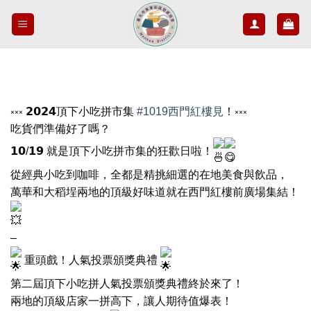
Skip
to
content
༝༝༝ 𝟮𝟬𝟮𝟰頂下小吃拼市集
#1019西門紅樓見
！༝༝༝
吃貨們準備好了嗎？
𝟭𝟬/𝟭𝟵 就是頂下小吃拼市集的狂歡日啦！
從經典小吃到咖啡，全都是精挑細選的在地美食與飲品，
萬華和大稻埕兩地的頂級好味道就在西門紅樓前廣場集結！
–
重頭戲！人氣投票頒獎典禮
第二屆頂下小吃拼人氣投票頒獎典禮終於來了！
兩地的頂級店家一拼高下，讓人期待值爆表！