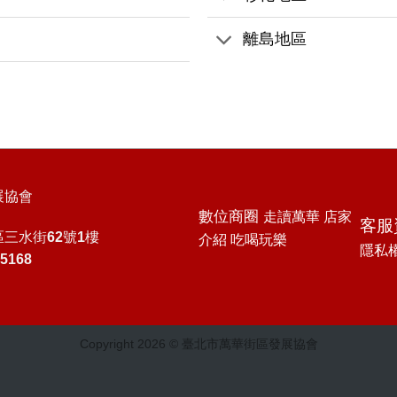
離島地區
展協會
數位商圈
走讀萬華
店家
客服
三水街62號1樓
介紹
吃喝玩樂
隱私
5168
Copyright 2026 ©
臺北市萬華街區發展協會